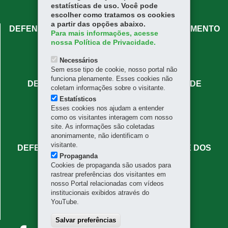
estatísticas de uso. Você pode
escolher como tratamos os cookies
a partir das opções abaixo.
DEFENSORIA PÚBLICA DO PARANÁ - ATENDIMENTO
Para mais informações, acesse
CENTRAL
nossa Política de Privacidade.
Rua José Bonifácio, 66 - Centro
Necessários
80020-130
-
Curitiba
-
PR
MAPA
Sem esse tipo de cookie, nosso portal não
funciona plenamente. Esses cookies não
DEFENSORIA PÚBLICA DO PARANÁ - SEDE
coletam informações sobre o visitante.
ADMINISTRATIVA
Estatísticos
Esses cookies nos ajudam a entender
Rua Mateus Leme, 1908 - Centro Cívico
como os visitantes interagem com nosso
80530-010
-
Curitiba
-
PR
MAPA
site. As informações são coletadas
(41) 3313-7336
anonimamente, não identificam o
visitante.
DEFENSORIA PÚBLICA DO PARANÁ - SEDE DOS
Propaganda
NÚCLEOS ESPECIALIZADOS
Cookies de propaganda são usados para
rastrear preferências dos visitantes em
Rua Benjamin Lins, 779 - Batel
nosso Portal relacionadas com vídeos
80420-100
-
Curitiba
-
PR
MAPA
institucionais exibidos através do
YouTube.
FALE CONOSCO
faleconosco@defensoria.pr.def.br
Salvar preferências