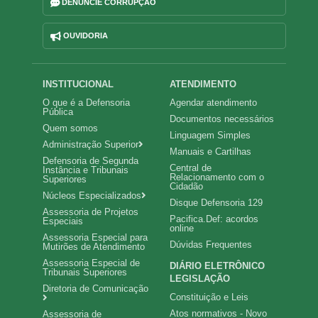
DENUNCIE CORRUPÇÃO
OUVIDORIA
Navegação
INSTITUCIONAL
ATENDIMENTO
O que é a Defensoria
Agendar atendimento
principal
Pública
Documentos necessários
Quem somos
Linguagem Simples
Administração Superior
Manuais e Cartilhas
Defensoria de Segunda
Central de
Instância e Tribunais
Relacionamento com o
Superiores
Cidadão
Núcleos Especializados
Disque Defensoria 129
Assessoria de Projetos
Pacifica.Def: acordos
Especiais
online
Assessoria Especial para
Dúvidas Frequentes
Mutirões de Atendimento
Assessoria Especial de
DIÁRIO ELETRÔNICO
Tribunais Superiores
LEGISLAÇÃO
Diretoria de Comunicação
Constituição e Leis
Atos normativos - Novo
Assessoria de