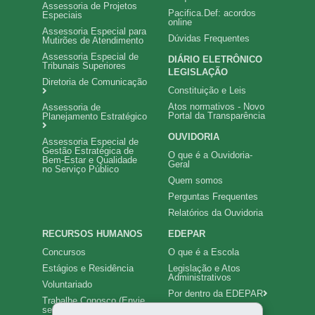
Assessoria de Projetos
Pacifica.Def: acordos
Especiais
online
Assessoria Especial para
Dúvidas Frequentes
Mutirões de Atendimento
Assessoria Especial de
DIÁRIO ELETRÔNICO
Tribunais Superiores
LEGISLAÇÃO
Diretoria de Comunicação
Constituição e Leis
Atos normativos - Novo
Assessoria de
Portal da Transparência
Planejamento Estratégico
OUVIDORIA
Assessoria Especial de
Gestão Estratégica de
O que é a Ouvidoria-
Bem-Estar e Qualidade
Geral
no Serviço Público
Quem somos
Perguntas Frequentes
Relatórios da Ouvidoria
RECURSOS HUMANOS
EDEPAR
Concursos
O que é a Escola
Estágios e Residência
Legislação e Atos
Administrativos
Voluntariado
Por dentro da EDEPAR
Trabalhe Conosco (Envie
seu Currículo)
Educação em Direitos