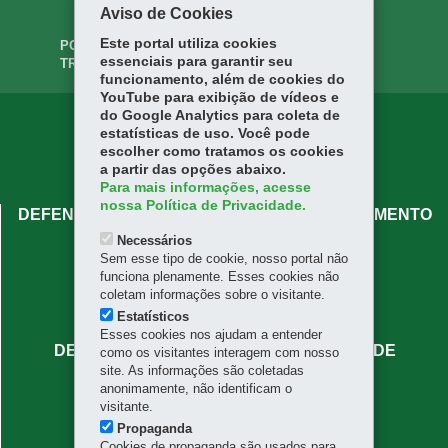
Aviso de Cookies
Solicitação de Eventos
Este portal utiliza cookies
PORTAL DA
INTRANET
essenciais para garantir seu
TRANSPARÊNCIA
funcionamento, além de cookies do
YouTube para exibição de vídeos e
do Google Analytics para coleta de
estatísticas de uso. Você pode
escolher como tratamos os cookies
a partir das opções abaixo.
Para mais informações, acesse
nossa Política de Privacidade.
DEFENSORIA PÚBLICA DO PARANÁ - ATENDIMENTO
CENTRAL
Necessários
Sem esse tipo de cookie, nosso portal não
Rua José Bonifácio, 66 - Centro
funciona plenamente. Esses cookies não
80020-130
-
Curitiba
-
PR
MAPA
coletam informações sobre o visitante.
Para orientações sobre atendimento, disque 129.
Estatísticos
Esses cookies nos ajudam a entender
DEFENSORIA PÚBLICA DO PARANÁ - SEDE
como os visitantes interagem com nosso
site. As informações são coletadas
ADMINISTRATIVA
anonimamente, não identificam o
Rua Mateus Leme, 1908 - Centro Cívico
visitante.
80530-010
-
Curitiba
-
PR
MAPA
Propaganda
(41) 3313-7336
Cookies de propaganda são usados para