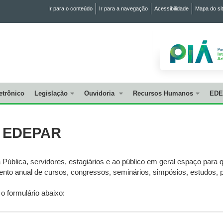
Ir para o conteúdo
Ir para a navegação
Acessibilidade
Mapa do si
etrônico
Legislação
Ouvidoria
Recursos Humanos
EDE
os EDEPAR
ública, servidores, estagiários e ao público em geral espaço para
ento anual de cursos, congressos, seminários, simpósios, estudos, p
o formulário abaixo: