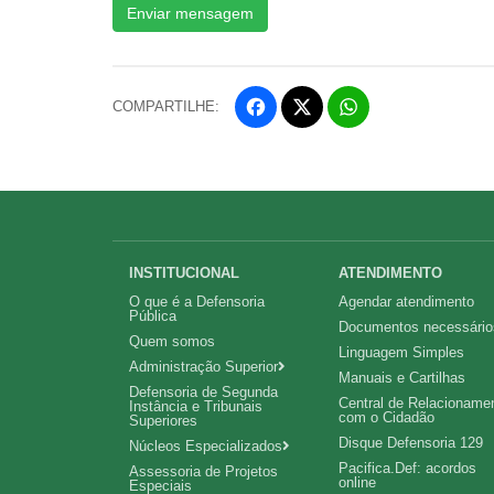
Enviar mensagem
COMPARTILHE:
Facebook
WhatsApp
Twitter
Navegação
INSTITUCIONAL
ATENDIMENTO
O que é a Defensoria
Agendar atendimento
principal
Pública
Documentos necessário
Quem somos
Linguagem Simples
Administração Superior
Manuais e Cartilhas
Defensoria de Segunda
Central de Relacioname
Instância e Tribunais
com o Cidadão
Superiores
Disque Defensoria 129
Núcleos Especializados
Pacifica.Def: acordos
Assessoria de Projetos
online
Especiais