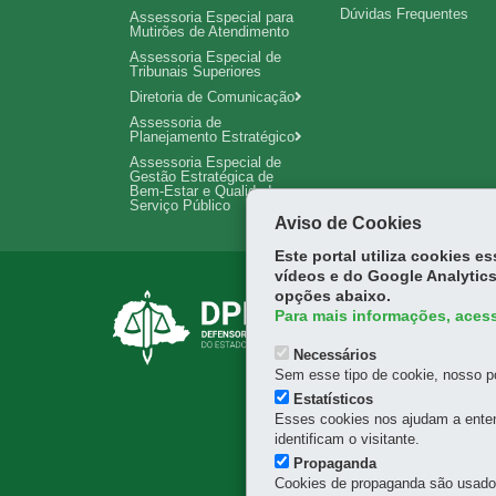
Dúvidas Frequentes
Assessoria Especial para
Mutirões de Atendimento
Assessoria Especial de
Tribunais Superiores
Diretoria de Comunicação
Assessoria de
Planejamento Estratégico
Assessoria Especial de
Gestão Estratégica de
Bem-Estar e Qualidade no
Serviço Público
Aviso de Cookies
Este portal utiliza cookies 
vídeos e do Google Analytics
opções abaixo.
DEFENSORIA PÚBL
Para mais informações, acess
Rua José Bonifácio, 66 - 
Necessários
80020-130
-
Curitiba
-
PR
Sem esse tipo de cookie, nosso po
DEFENSORIA PÚBL
Estatísticos
Esses cookies nos ajudam a enten
Rua Mateus Leme, 1908 -
identificam o visitante.
80530-010
-
Curitiba
-
PR
Propaganda
(41) 3313-7336
Cookies de propaganda são usados 