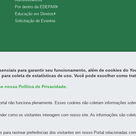
Por dentro da EDEPAR
Educação em Direitos
Solicitação de Eventos
essenciais para garantir seu funcionamento, além de cookies do Y
 para coleta de estatísticas de uso. Você pode escolher como tra
ICA DO PARANÁ - ATENDIMENTO CENTRAL
e nossa Política de Privacidade.
Centro
MAPA
rtal não funciona plenamente. Esses cookies não coletam informações sobre 
ICA DO PARANÁ - SEDE ADMINISTRATIVA
der como os visitantes interagem com nosso site. As informações são cole
 Centro Cívico
MAPA
para rastrear preferências dos visitantes em nosso Portal relacionadas com 