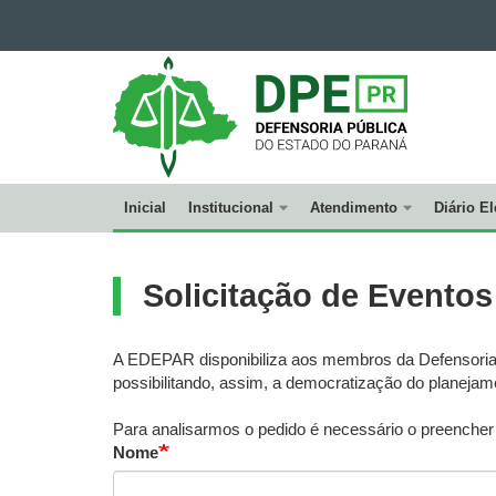
DEFENSORIA
PÚBLICA
DO
ESTADO
DO
PARANÁ
Inicial
Institucional
Atendimento
Diário El
Navegação
principal
Solicitação de Event
A EDEPAR disponibiliza aos membros da Defensoria P
possibilitando, assim, a democratização do planejam
Para analisarmos o pedido é necessário o preencher 
Nome