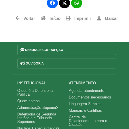
Fa
W
ce
ha
Tw
bo
ts
Voltar
Início
Imprimir
Baixar
itt
ok
Ap
er
p
DENUNCIE CORRUPÇÃO
OUVIDORIA
Navegação
INSTITUCIONAL
ATENDIMENTO
O que é a Defensoria
Agendar atendimento
principal
Pública
Documentos necessários
Quem somos
Linguagem Simples
Administração Superior
Manuais e Cartilhas
Defensoria de Segunda
Central de
Instância e Tribunais
Relacionamento com o
Superiores
Cidadão
Núcleos Especializados