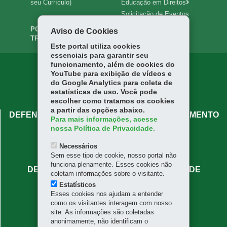
seu Currículo)
Educação em Direitos
Solicitação de Eventos
PORTAL DA
INTRANET
Aviso de Cookies
TRANSPARÊNCIA
Este portal utiliza cookies
essenciais para garantir seu
funcionamento, além de cookies do
YouTube para exibição de vídeos e
do Google Analytics para coleta de
estatísticas de uso. Você pode
escolher como tratamos os cookies
a partir das opções abaixo.
DEFENSORIA PÚBLICA DO PARANÁ - ATENDIMENTO
Para mais informações, acesse
CENTRAL
nossa Política de Privacidade.
Rua José Bonifácio, 66 - Centro
Necessários
80020-130
-
Curitiba
-
PR
MAPA
Sem esse tipo de cookie, nosso portal não
funciona plenamente. Esses cookies não
DEFENSORIA PÚBLICA DO PARANÁ - SEDE
coletam informações sobre o visitante.
ADMINISTRATIVA
Estatísticos
Esses cookies nos ajudam a entender
Rua Mateus Leme, 1908 - Centro Cívico
como os visitantes interagem com nosso
80530-010
-
Curitiba
-
PR
MAPA
site. As informações são coletadas
(41) 3313-7336
anonimamente, não identificam o