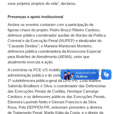
seus próprios projetos de vida", declarou.
Presenças e apoio institucional
Ambos os eventos contaram com a participação de
figuras-chave do projeto: Pedro Bruzzi Ribeiro Cardoso,
defensor público coordenador auxiliar do Núcleo da Política
Criminal e da Execução Penal (NUPEP) e idealizador do
"Casando Direitos"; e Mariana Mantovani Monteiro,
defensora pública coordenadora da Assessoria Especial
para Mutirões de Atendimento (AEMA), setor que
atualmente executa a ação.
A cerimônia na PCE-US mobilizou diversas autoridades da
administração pública e do sistema de justiça, incluindo a
1ª subdefensora pública-geral da DPE-PR, Lívia Martins
Salomão Brodbeck e Silva; o coordenador das Defensorias
das Execuções Penais de Curitiba, Henrique Camargo
Cardoso; e os defensores públicos das Execuções Penais,
Eleonora Laurindo Netto e Giovani Francisco da Silva
Rosa. Pelo DEPPEN-PR, estiveram presentes a diretora
de Tratamento Penal, Marilu Kátia da Costa, e o diretor da