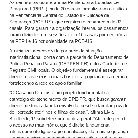
As cerimônias ocorreram na Penitenciária Estadual de
Piraquara I (PEP I), onde 20 casais formalizaram a união, e
na Penitenciária Central do Estado II - Unidade de
Segurança (PCE-US), que registrou o casamento de 32
casais. Para garantir a organização interna, os casamentos
foram divididos em sessões, com 10 casais por cerimônia
na PEP I e 16 por solenidade na PCE-US.
A iniciativa, desenvolvida por meio de atuação
interinstitucional, conta com a parceria do Departamento de
Polícia Penal do Paraná (DEPPEN-PR) e dos Cartórios de
Registro Civil locais. O objetivo fundamental é assegurar
direitos civis e existenciais básicos à população carcerária,
fortalecendo a rede de apoio familiar.
"O Casando Direitos é um projeto fundamental na
estratégia de atendimento da DPE-PR, que busca garantir
direitos de toda a família envolvida, desde o familiar privado
de liberdade até filhos e filhas do casal", afirma Lívia
Brodbeck, 1ª subdefensora pública-geral. "Além de permitir
o acesso ao matrimônio, que é direito fundamental
intrinsicamente ligado à personalidade, dá mais segurança