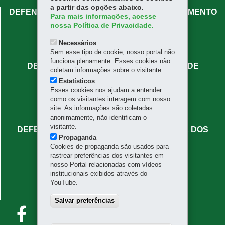
a partir das opções abaixo.
DEFENSORIA PÚBLICA DO PARANÁ - ATENDIMENTO
Para mais informações, acesse
CENTRAL
nossa Política de Privacidade.
Rua José Bonifácio, 66 - Centro
Necessários
80020-130
-
Curitiba
-
PR
MAPA
Sem esse tipo de cookie, nosso portal não
funciona plenamente. Esses cookies não
DEFENSORIA PÚBLICA DO PARANÁ - SEDE
coletam informações sobre o visitante.
ADMINISTRATIVA
Estatísticos
Esses cookies nos ajudam a entender
Rua Mateus Leme, 1908 - Centro Cívico
como os visitantes interagem com nosso
80530-010
-
Curitiba
-
PR
MAPA
site. As informações são coletadas
(41) 3313-7336
anonimamente, não identificam o
visitante.
DEFENSORIA PÚBLICA DO PARANÁ - SEDE DOS
Propaganda
NÚCLEOS ESPECIALIZADOS
Cookies de propaganda são usados para
rastrear preferências dos visitantes em
Rua Benjamin Lins, 779 - Batel
nosso Portal relacionadas com vídeos
80420-100
-
Curitiba
-
PR
MAPA
institucionais exibidos através do
YouTube.
FALE CONOSCO
faleconosco@defensoria.pr.def.br
Salvar preferências