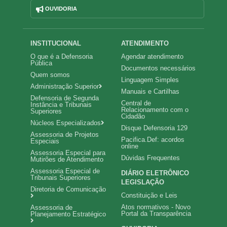
OUVIDORIA
Navegação
INSTITUCIONAL
ATENDIMENTO
O que é a Defensoria
Agendar atendimento
principal
Pública
Documentos necessários
Quem somos
Linguagem Simples
Administração Superior
Manuais e Cartilhas
Defensoria de Segunda
Central de
Instância e Tribunais
Relacionamento com o
Superiores
Cidadão
Núcleos Especializados
Disque Defensoria 129
Assessoria de Projetos
Pacifica.Def: acordos
Especiais
online
Assessoria Especial para
Dúvidas Frequentes
Mutirões de Atendimento
Assessoria Especial de
DIÁRIO ELETRÔNICO
Tribunais Superiores
LEGISLAÇÃO
Diretoria de Comunicação
Constituição e Leis
Atos normativos - Novo
Assessoria de
Portal da Transparência
Planejamento Estratégico