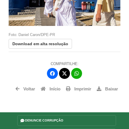
Foto:
Foto
Daniel
Dani
Foto: Daniel Caron/DPE-PR
Foto
Caron/DPE-
Car
Download em alta resolução
Do
PR
PR
COMPARTILHE:
Facebook
WhatsApp
Twitter
Voltar
Início
Imprimir
Baixar
DENUNCIE CORRUPÇÃO