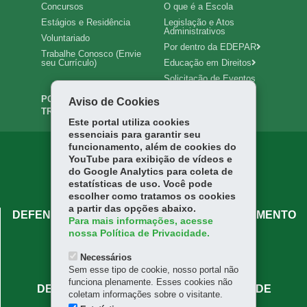
Concursos
O que é a Escola
Estágios e Residência
Legislação e Atos
Administrativos
Voluntariado
Por dentro da EDEPAR
Trabalhe Conosco (Envie
seu Currículo)
Educação em Direitos
Solicitação de Eventos
PORTAL DA
INTRANET
Aviso de Cookies
TRANSPARÊNCIA
Este portal utiliza cookies
essenciais para garantir seu
funcionamento, além de cookies do
YouTube para exibição de vídeos e
do Google Analytics para coleta de
estatísticas de uso. Você pode
escolher como tratamos os cookies
a partir das opções abaixo.
DEFENSORIA PÚBLICA DO PARANÁ - ATENDIMENTO
Para mais informações, acesse
CENTRAL
nossa Política de Privacidade.
Rua José Bonifácio, 66 - Centro
Necessários
80020-130
-
Curitiba
-
PR
MAPA
Sem esse tipo de cookie, nosso portal não
funciona plenamente. Esses cookies não
DEFENSORIA PÚBLICA DO PARANÁ - SEDE
coletam informações sobre o visitante.
ADMINISTRATIVA