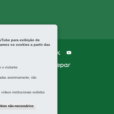
ouTube para exibição de
tamos os cookies a partir das
o visitante.
tadas anonimamente, não
vídeos institucionais exibidos
OS
okies não-necessários