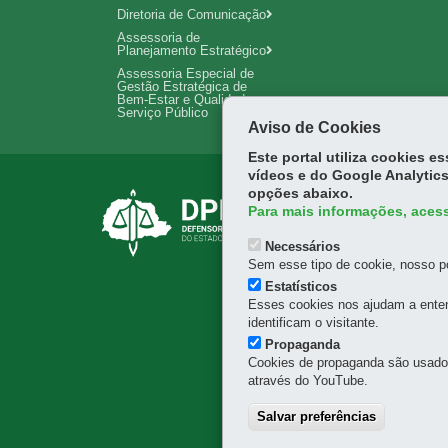
Diretoria de Comunicação
Assessoria de
Planejamento Estratégico
Assessoria Especial de
Gestão Estratégica de
Bem-Estar e Qualidade no
Serviço Público
Aviso de Cookies
Este portal utiliza cookies 
vídeos e do Google Analytics
opções abaixo.
DEFENSORIA PÚBL
Para mais informações, acess
Rua José Bonifácio, 66 - 
Necessários
80020-130
-
Curitiba
-
PR
Sem esse tipo de cookie, nosso po
DEFENSORIA PÚBL
Estatísticos
Esses cookies nos ajudam a enten
Rua Mateus Leme, 1908 -
identificam o visitante.
80530-010
-
Curitiba
-
PR
Propaganda
(41) 3313-7336
Cookies de propaganda são usados 
através do YouTube.
DEFENSORIA PÚBL
Salvar preferências
Rua Benjamin Lins, 779 - 
80420-100
-
Curitiba
-
PR