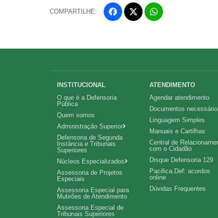
COMPARTILHE:
Fa
W
ce
ha
Tw
bo
ts
itt
ok
Ap
er
p
Navegação
INSTITUCIONAL
ATENDIMENTO
O que é a Defensoria
Agendar atendimento
principal
Pública
Documentos necessário
Quem somos
Linguagem Simples
Administração Superior
Manuais e Cartilhas
Defensoria de Segunda
Central de Relacioname
Instância e Tribunais
com o Cidadão
Superiores
Disque Defensoria 129
Núcleos Especializados
Pacifica.Def: acordos
Assessoria de Projetos
online
Especiais
Dúvidas Frequentes
Assessoria Especial para
Mutirões de Atendimento
Assessoria Especial de
Tribunais Superiores