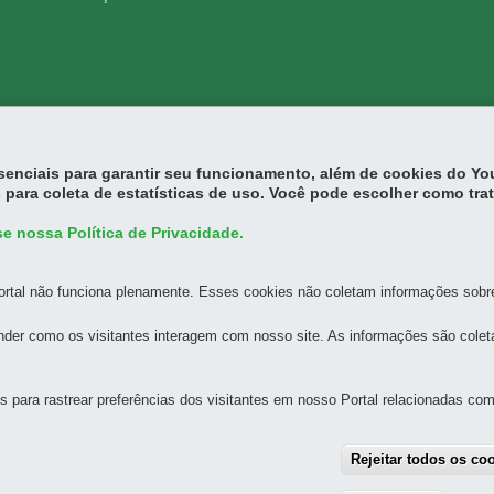
essenciais para garantir seu funcionamento, além de cookies do Y
 para coleta de estatísticas de uso. Você pode escolher como tra
ICA DO PARANÁ - ATENDIMENTO CENTRAL
e nossa Política de Privacidade.
Centro
MAPA
rtal não funciona plenamente. Esses cookies não coletam informações sobre 
ICA DO PARANÁ - SEDE ADMINISTRATIVA
der como os visitantes interagem com nosso site. As informações são cole
 Centro Cívico
MAPA
para rastrear preferências dos visitantes em nosso Portal relacionadas com 
ICA DO PARANÁ - SEDE DOS NÚCLEOS ESPECIALIZAD
Rejeitar todos os co
Batel
MAPA