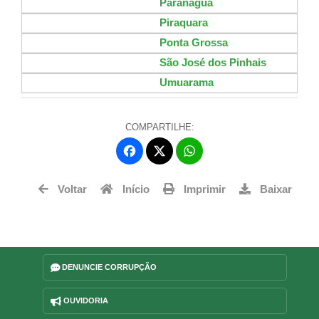
Paranaguá
Piraquara
Ponta Grossa
São José dos Pinhais
Umuarama
COMPARTILHE:
Fa
W
ce
ha
Tw
bo
ts
Voltar
Início
Imprimir
Baixar
itt
ok
Ap
er
p
DENUNCIE CORRUPÇÃO
OUVIDORIA