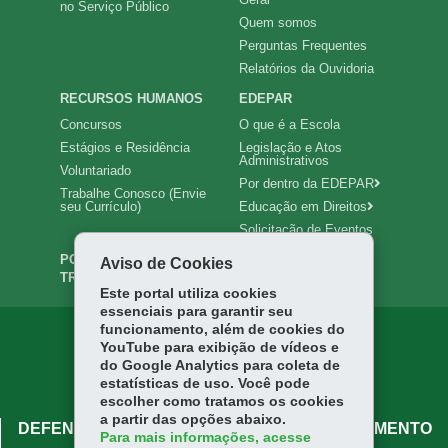
no Serviço Público
Quem somos
Perguntas Frequentes
Relatórios da Ouvidoria
RECURSOS HUMANOS
EDEPAR
Concursos
O que é a Escola
Estágios e Residência
Legislação e Atos
Administrativos
Voluntariado
Por dentro da EDEPAR
Trabalhe Conosco (Envie
seu Currículo)
Educação em Direitos
Solicitação de Eventos
PORTAL DA
INTRANET
Aviso de Cookies
TRANSPARÊNCIA
Este portal utiliza cookies
essenciais para garantir seu
funcionamento, além de cookies do
YouTube para exibição de vídeos e
do Google Analytics para coleta de
estatísticas de uso. Você pode
escolher como tratamos os cookies
a partir das opções abaixo.
DEFENSORIA PÚBLICA DO PARANÁ - ATENDIMENTO
Para mais informações, acesse