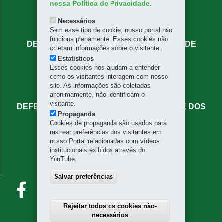
CENTRAL
nossa Política de Privacidade.
Rua José Bonifácio, 66 - Centro
Necessários
80020-130
-
Curitiba
-
PR
MAPA
Sem esse tipo de cookie, nosso portal não
funciona plenamente. Esses cookies não
DEFENSORIA PÚBLICA DO PARANÁ - SEDE
coletam informações sobre o visitante.
ADMINISTRATIVA
Estatísticos
Esses cookies nos ajudam a entender
Rua Mateus Leme, 1908 - Centro Cívico
como os visitantes interagem com nosso
80530-010
-
Curitiba
-
PR
MAPA
site. As informações são coletadas
(41) 3313-7336
anonimamente, não identificam o
visitante.
DEFENSORIA PÚBLICA DO PARANÁ - SEDE DOS
Propaganda
NÚCLEOS ESPECIALIZADOS
Cookies de propaganda são usados para
rastrear preferências dos visitantes em
Rua Benjamin Lins, 779 - Batel
nosso Portal relacionadas com vídeos
80420-100
-
Curitiba
-
PR
MAPA
institucionais exibidos através do
YouTube.
FALE CONOSCO
faleconosco@defensoria.pr.def.br
Salvar preferências
Rejeitar todos os cookies não-
necessários