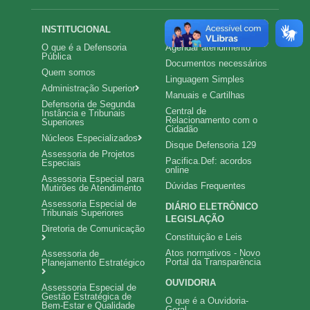
Navegação
INSTITUCIONAL
ATENDIMENTO
O que é a Defensoria
Agendar atendimento
principal
Pública
Documentos necessários
Quem somos
Linguagem Simples
Administração Superior
Manuais e Cartilhas
Defensoria de Segunda
Central de
Instância e Tribunais
Relacionamento com o
Superiores
Cidadão
Núcleos Especializados
Disque Defensoria 129
Assessoria de Projetos
Pacifica.Def: acordos
Especiais
online
Assessoria Especial para
Dúvidas Frequentes
Mutirões de Atendimento
Assessoria Especial de
DIÁRIO ELETRÔNICO
Tribunais Superiores
LEGISLAÇÃO
Diretoria de Comunicação
Constituição e Leis
Atos normativos - Novo
Assessoria de
Portal da Transparência
Planejamento Estratégico
OUVIDORIA
Assessoria Especial de
Gestão Estratégica de
O que é a Ouvidoria-
Bem-Estar e Qualidade
Geral