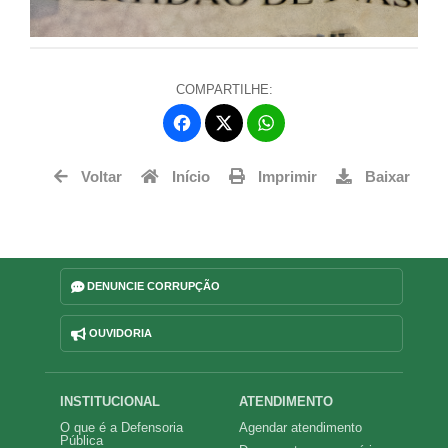
COMPARTILHE:
Facebook
WhatsApp
Twitter
Voltar
Início
Imprimir
Baixar
DENUNCIE CORRUPÇÃO
OUVIDORIA
Navegação
INSTITUCIONAL
ATENDIMENTO
O que é a Defensoria
Agendar atendimento
principal
Pública