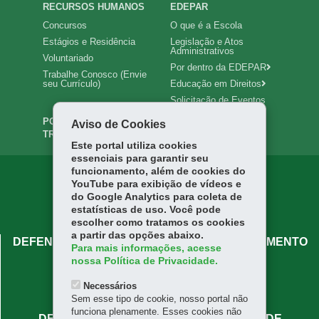
RECURSOS HUMANOS
EDEPAR
Concursos
O que é a Escola
Estágios e Residência
Legislação e Atos
Administrativos
Voluntariado
Por dentro da EDEPAR
Trabalhe Conosco (Envie
seu Currículo)
Educação em Direitos
Solicitação de Eventos
PORTAL DA
INTRANET
Aviso de Cookies
TRANSPARÊNCIA
Este portal utiliza cookies
essenciais para garantir seu
funcionamento, além de cookies do
YouTube para exibição de vídeos e
do Google Analytics para coleta de
estatísticas de uso. Você pode
escolher como tratamos os cookies
a partir das opções abaixo.
DEFENSORIA PÚBLICA DO PARANÁ - ATENDIMENTO
Para mais informações, acesse
CENTRAL
nossa Política de Privacidade.
Rua José Bonifácio, 66 - Centro
Necessários
80020-130
-
Curitiba
-
PR
MAPA
Sem esse tipo de cookie, nosso portal não
funciona plenamente. Esses cookies não
DEFENSORIA PÚBLICA DO PARANÁ - SEDE