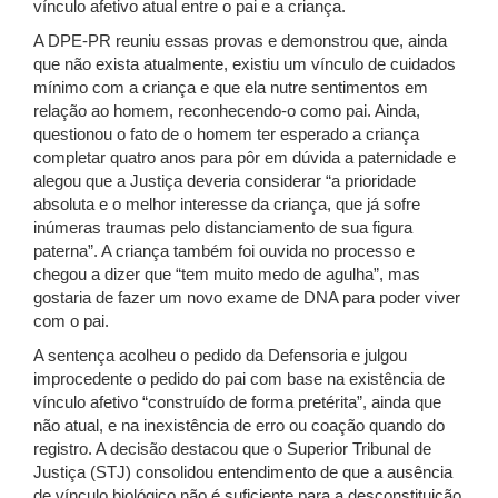
vínculo afetivo atual entre o pai e a criança.
A DPE-PR reuniu essas provas e demonstrou que, ainda
que não exista atualmente, existiu um vínculo de cuidados
mínimo com a criança e que ela nutre sentimentos em
relação ao homem, reconhecendo-o como pai. Ainda,
questionou o fato de o homem ter esperado a criança
completar quatro anos para pôr em dúvida a paternidade e
alegou que a Justiça deveria considerar “a prioridade
absoluta e o melhor interesse da criança, que já sofre
inúmeras traumas pelo distanciamento de sua figura
paterna”. A criança também foi ouvida no processo e
chegou a dizer que “tem muito medo de agulha”, mas
gostaria de fazer um novo exame de DNA para poder viver
com o pai.
A sentença acolheu o pedido da Defensoria e julgou
improcedente o pedido do pai com base na existência de
vínculo afetivo “construído de forma pretérita”, ainda que
não atual, e na inexistência de erro ou coação quando do
registro. A decisão destacou que o Superior Tribunal de
Justiça (STJ) consolidou entendimento de que a ausência
de vínculo biológico não é suficiente para a desconstituição