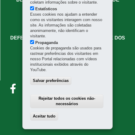
coletam informações sobre o visitante.
ADMINISTRATIVA
Estatísticos
Esses cookies nos ajudam a entender
Rua Mateus Leme, 1908 - Centro Cívico
como os visitantes interagem com nosso
80530-010
-
Curitiba
-
PR
MAPA
site. As informações são coletadas
(41) 3313-7336
anonimamente, não identificam o
visitante.
DEFENSORIA PÚBLICA DO PARANÁ - SEDE DOS
Propaganda
NÚCLEOS ESPECIALIZADOS
Cookies de propaganda são usados para
rastrear preferências dos visitantes em
Rua Benjamin Lins, 779 - Batel
nosso Portal relacionadas com vídeos
80420-100
-
Curitiba
-
PR
MAPA
institucionais exibidos através do
YouTube.
FALE CONOSCO
faleconosco@defensoria.pr.def.br
Salvar preferências
Rejeitar todos os cookies não-
necessários
Aceitar tudo
Withdraw consent